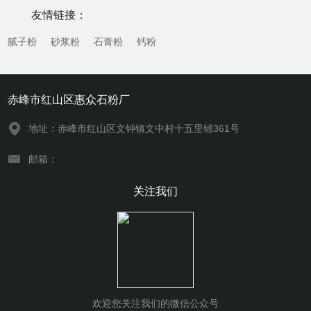
年来，随着石材行业绿色化、智能化发展趋势的推进...
友情链接：
腻子粉
砂浆粉
石膏粉
钙粉
赤峰市红山区惠众石粉厂
地址：赤峰市红山区文钟镇文中村十五里铺361号
邮箱：
关注我们
欢迎您关注我们的微信公众号