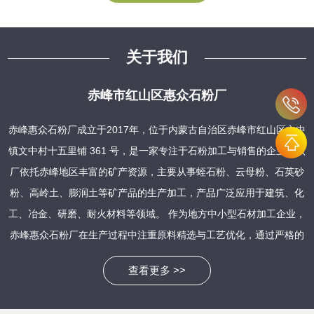
关于我们
赤峰市红山区惠众石粉厂
赤峰惠众石粉厂成立于2017年，位于内蒙古自治区赤峰市红山区文中
镇文中村十五里铺 361 号，是一家专注于石粉加工与销售的企业。该
厂依托赤峰地区丰富的矿产资源，主要从事蛭石粉、云母粉、石英砂
粉、高岭土、膨润土等矿产品的生产加工，产品广泛应用于建筑、化
工、冶金、研磨、耐火材料等领域。 作为地方中小型石材加工企业，
赤峰惠众石粉厂在生产过程中注重原料精选与工艺优化，通过严格的
质量管控确保产品稳定性。其石粉产品具有粒度均匀、纯度高、活性
查看更多 >>
强等特点，能够满足不同行业客户的需求，例如作为建筑材料中的填
充剂、化工生产中的原料载体，以及农业领域的钙源饲料补充等。近