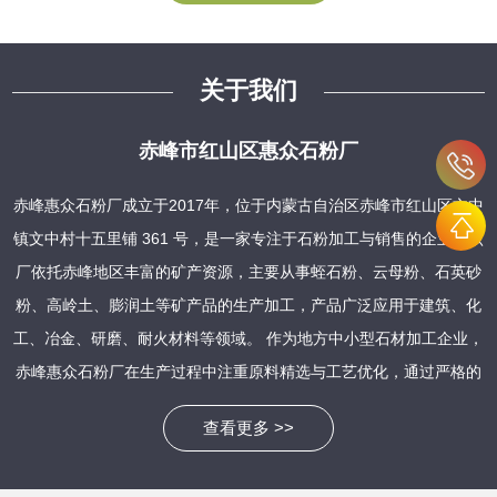
关于我们
赤峰市红山区惠众石粉厂
赤峰惠众石粉厂成立于2017年，位于内蒙古自治区赤峰市红山区文中
镇文中村十五里铺 361 号，是一家专注于石粉加工与销售的企业。该
厂依托赤峰地区丰富的矿产资源，主要从事蛭石粉、云母粉、石英砂
粉、高岭土、膨润土等矿产品的生产加工，产品广泛应用于建筑、化
工、冶金、研磨、耐火材料等领域。 作为地方中小型石材加工企业，
赤峰惠众石粉厂在生产过程中注重原料精选与工艺优化，通过严格的
质量管控确保产品稳定性。其石粉产品具有粒度均匀、纯度高、活性
查看更多 >>
强等特点，能够满足不同行业客户的需求，例如作为建筑材料中的填
充剂、化工生产中的原料载体，以及农业领域的钙源饲料补充等。近