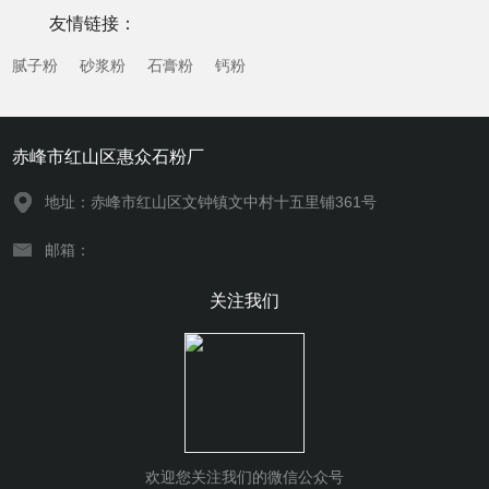
年来，随着石材行业绿色化、智能化发展趋势的推进...
友情链接：
腻子粉
砂浆粉
石膏粉
钙粉
赤峰市红山区惠众石粉厂
地址：赤峰市红山区文钟镇文中村十五里铺361号
邮箱：
关注我们
欢迎您关注我们的微信公众号