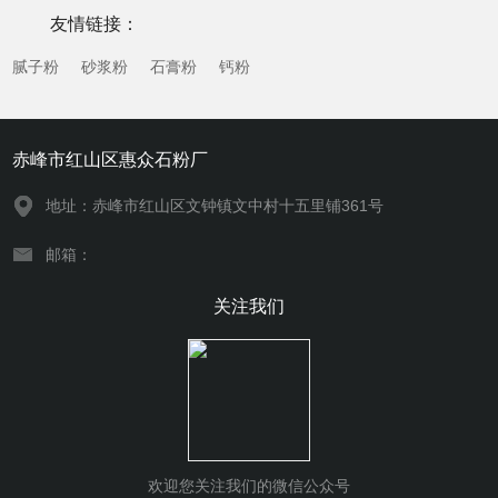
年来，随着石材行业绿色化、智能化发展趋势的推进...
友情链接：
腻子粉
砂浆粉
石膏粉
钙粉
赤峰市红山区惠众石粉厂
地址：赤峰市红山区文钟镇文中村十五里铺361号
邮箱：
关注我们
欢迎您关注我们的微信公众号