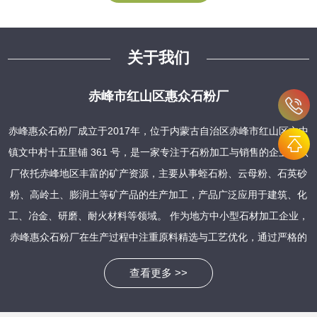
关于我们
赤峰市红山区惠众石粉厂
赤峰惠众石粉厂成立于2017年，位于内蒙古自治区赤峰市红山区文中
镇文中村十五里铺 361 号，是一家专注于石粉加工与销售的企业。该
厂依托赤峰地区丰富的矿产资源，主要从事蛭石粉、云母粉、石英砂
粉、高岭土、膨润土等矿产品的生产加工，产品广泛应用于建筑、化
工、冶金、研磨、耐火材料等领域。 作为地方中小型石材加工企业，
赤峰惠众石粉厂在生产过程中注重原料精选与工艺优化，通过严格的
质量管控确保产品稳定性。其石粉产品具有粒度均匀、纯度高、活性
查看更多 >>
强等特点，能够满足不同行业客户的需求，例如作为建筑材料中的填
充剂、化工生产中的原料载体，以及农业领域的钙源饲料补充等。近