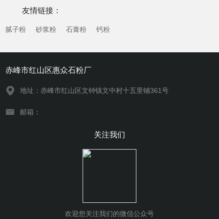
年来，随着石材行业绿色化、智能化发展趋势的推进...
友情链接：
腻子粉
砂浆粉
石膏粉
钙粉
赤峰市红山区惠众石粉厂
地址：赤峰市红山区文钟镇文中村十五里铺361号
邮箱：
关注我们
欢迎您关注我们的微信公众号