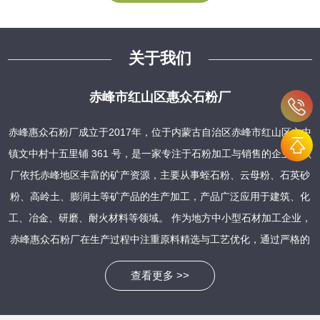
关于我们
赤峰市红山区惠众石粉厂
赤峰惠众石粉厂成立于2017年，位于内蒙古自治区赤峰市红山区文中
镇文中村十五里铺 361 号，是一家专注于石粉加工与销售的企业。该
厂依托赤峰地区丰富的矿产资源，主要从事蛭石粉、云母粉、石英砂
粉、高岭土、膨润土等矿产品的生产加工，产品广泛应用于建筑、化
工、冶金、研磨、耐火材料等领域。 作为地方中小型石材加工企业，
赤峰惠众石粉厂在生产过程中注重原料精选与工艺优化，通过严格的
质量管控确保产品稳定性。其石粉产品具有粒度均匀、纯度高、活性
查看更多 >>
强等特点，能够满足不同行业客户的需求，例如作为建筑材料中的填
充剂、化工生产中的原料载体，以及农业领域的钙源饲料补充等。近