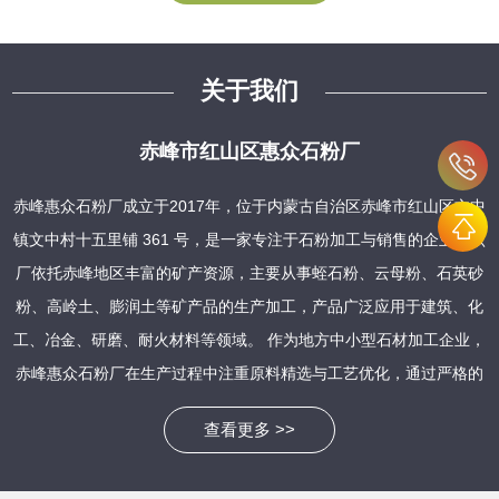
关于我们
赤峰市红山区惠众石粉厂
赤峰惠众石粉厂成立于2017年，位于内蒙古自治区赤峰市红山区文中
镇文中村十五里铺 361 号，是一家专注于石粉加工与销售的企业。该
厂依托赤峰地区丰富的矿产资源，主要从事蛭石粉、云母粉、石英砂
粉、高岭土、膨润土等矿产品的生产加工，产品广泛应用于建筑、化
工、冶金、研磨、耐火材料等领域。 作为地方中小型石材加工企业，
赤峰惠众石粉厂在生产过程中注重原料精选与工艺优化，通过严格的
质量管控确保产品稳定性。其石粉产品具有粒度均匀、纯度高、活性
查看更多 >>
强等特点，能够满足不同行业客户的需求，例如作为建筑材料中的填
充剂、化工生产中的原料载体，以及农业领域的钙源饲料补充等。近