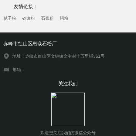
年来，随着石材行业绿色化、智能化发展趋势的推进...
友情链接：
腻子粉
砂浆粉
石膏粉
钙粉
赤峰市红山区惠众石粉厂
地址：赤峰市红山区文钟镇文中村十五里铺361号
邮箱：
关注我们
欢迎您关注我们的微信公众号