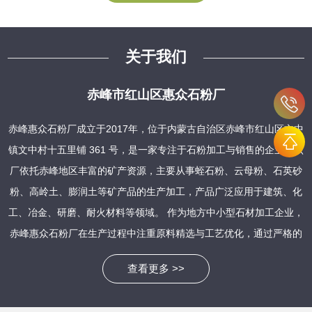
关于我们
赤峰市红山区惠众石粉厂
赤峰惠众石粉厂成立于2017年，位于内蒙古自治区赤峰市红山区文中
镇文中村十五里铺 361 号，是一家专注于石粉加工与销售的企业。该
厂依托赤峰地区丰富的矿产资源，主要从事蛭石粉、云母粉、石英砂
粉、高岭土、膨润土等矿产品的生产加工，产品广泛应用于建筑、化
工、冶金、研磨、耐火材料等领域。 作为地方中小型石材加工企业，
赤峰惠众石粉厂在生产过程中注重原料精选与工艺优化，通过严格的
质量管控确保产品稳定性。其石粉产品具有粒度均匀、纯度高、活性
查看更多 >>
强等特点，能够满足不同行业客户的需求，例如作为建筑材料中的填
充剂、化工生产中的原料载体，以及农业领域的钙源饲料补充等。近