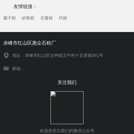
年来，随着石材行业绿色化、智能化发展趋势的推进...
友情链接：
腻子粉
砂浆粉
石膏粉
钙粉
赤峰市红山区惠众石粉厂
地址：赤峰市红山区文钟镇文中村十五里铺361号
邮箱：
关注我们
欢迎您关注我们的微信公众号