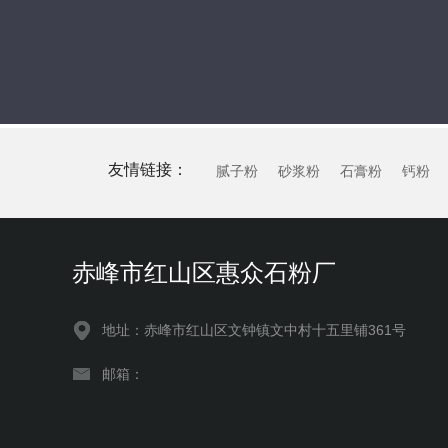
友情链接：
腻子粉
砂浆粉
石膏粉
钙粉
赤峰市红山区惠众石粉厂
地址：赤峰市红山区文钟镇文中村十五里铺361号
邮箱：